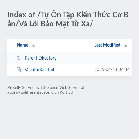
Index of /Tự Ôn Tập Kiến Thức Cơ B
ản/Vá Lỗi Bảo Mật Từ Xa/
Name
Last Modified
Parent Directory
2025-04-14 04:44
VaLoiTuXa.html
Proudly Served by LiteSpeed Web Server at
guongktsdifferentspace.io.vn Port 80