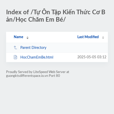
Index of /Tự Ôn Tập Kiến Thức Cơ B
ản/Học Chăm Em Bé/
Name
Last Modified
Parent Directory
2025-05-05 03:12
HocChamEmBe.html
Proudly Served by LiteSpeed Web Server at
guongktsdifferentspace.io.vn Port 80