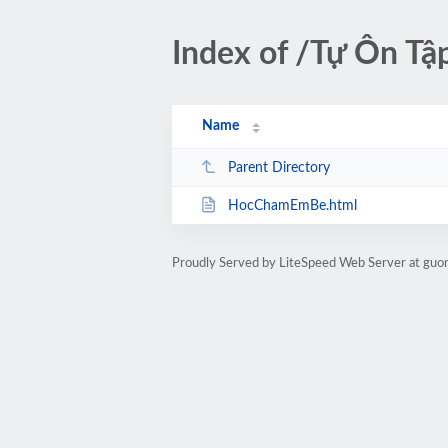
Index of /Tự Ôn T
Name
Parent Directory
HocChamEmBe.html
Proudly Served by LiteSpeed Web Server at guon