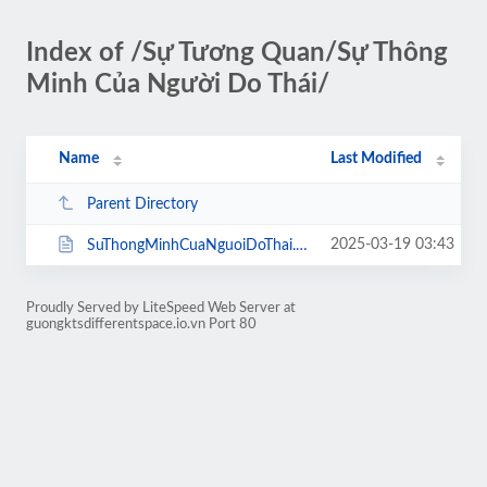
Index of /Sự Tương Quan/Sự Thông
Minh Của Người Do Thái/
Name
Last Modified
Parent Directory
2025-03-19 03:43
SuThongMinhCuaNguoiDoThai.html
Proudly Served by LiteSpeed Web Server at
guongktsdifferentspace.io.vn Port 80